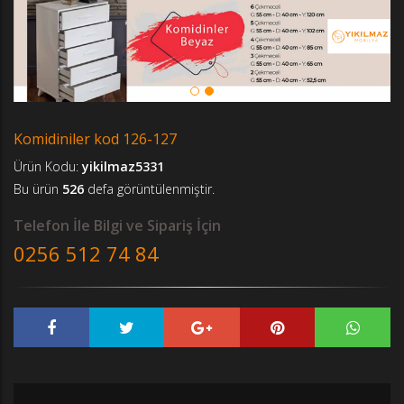
Komidiniler kod 126-127
Ürün Kodu:
yikilmaz5331
Bu ürün
526
defa görüntülenmiştir.
Telefon İle Bilgi ve Sipariş İçin
0256 512 74 84