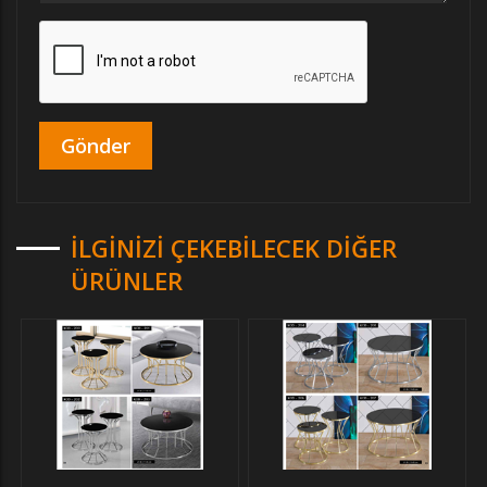
İLGINIZI ÇEKEBILECEK DIĞER
ÜRÜNLER