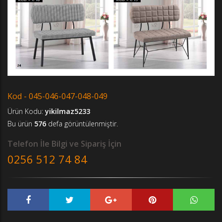
Kod - 045-046-047-048-049
Ürün Kodu:
yikilmaz5233
Bu ürün
576
defa görüntülenmiştir.
Telefon İle Bilgi ve Sipariş İçin
0256 512 74 84