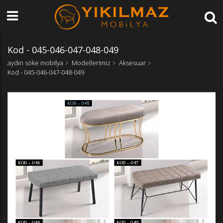
Kod - 045-046-047-048-049
aydın söke mobilya
Modellerimiz
Aksesuar
Kod - 045-046-047-048-049