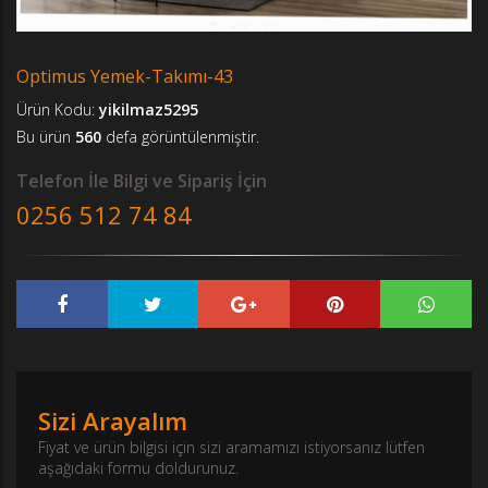
Optimus Yemek-Takımı-43
Ürün Kodu:
yikilmaz5295
Bu ürün
560
defa görüntülenmiştir.
Telefon İle Bilgi ve Sipariş İçin
0256 512 74 84
Sizi Arayalım
Fiyat ve ürün bilgisi için sizi aramamızı istiyorsanız lütfen
aşağıdaki formu doldurunuz.