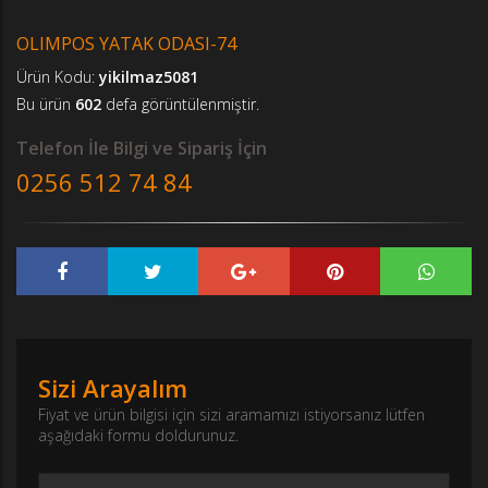
OLIMPOS YATAK ODASI-74
Ürün Kodu:
yikilmaz5081
Bu ürün
602
defa görüntülenmiştir.
Telefon İle Bilgi ve Sipariş İçin
0256 512 74 84
Sizi Arayalım
Fiyat ve ürün bilgisi için sizi aramamızı istiyorsanız lütfen
aşağıdaki formu doldurunuz.