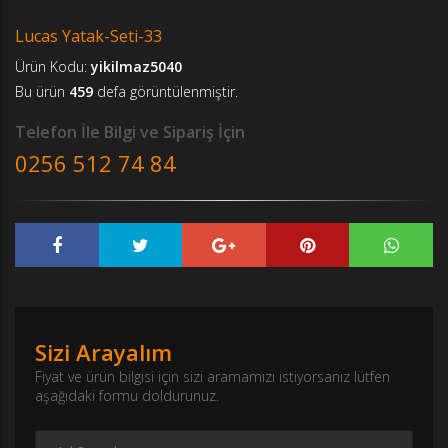
Lucas Yatak-Seti-33
Ürün Kodu:
yikilmaz5040
Bu ürün
459
defa görüntülenmiştir.
Telefon İle Bilgi ve Sipariş İçin
0256 512 74 84
Sizi Arayalım
Fiyat ve ürün bilgisi için sizi aramamızı istiyorsanız lütfen
aşağıdaki formu doldurunuz.