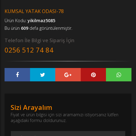
KUMSAL YATAK ODASI-78
Ürün Kodu:
yikilmaz5085
Bu ürün
609
defa görüntülenmiştir.
Telefon İle Bilgi ve Sipariş İçin
0256 512 74 84
Sizi Arayalım
Fiyat ve ürün bilgisi için sizi aramamızı istiyorsanız lütfen
aşağıdaki formu doldurunuz.