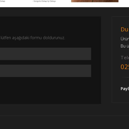
Du
nız lütfen aşağıdaki formu doldurunuz.
Ürü
Bu 
Tele
02
Payl