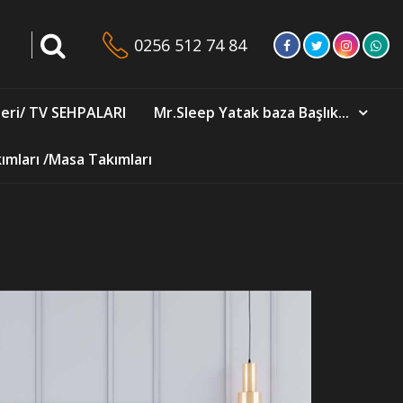
0256 512 74 84
eri/ TV SEHPALARI
Mr.Sleep Yatak baza Başlık...
mları /Masa Takımları