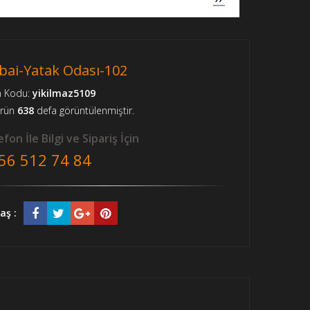
bai-Yatak Odası-102
n Kodu:
yikilmaz5109
ürün
638
defa görüntülenmiştir.
fon İle Bilgi ve Sipariş İçin
56 512 74 84
aş :