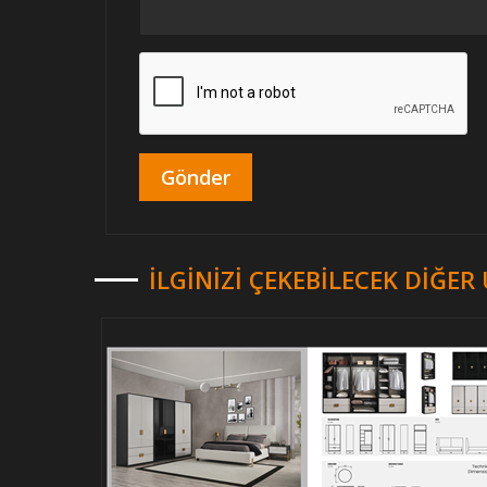
İLGINIZI ÇEKEBILECEK DIĞE