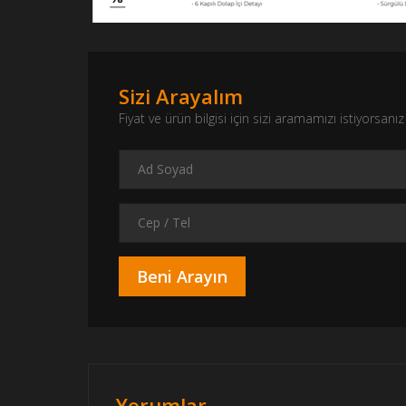
Sizi Arayalım
Fiyat ve ürün bilgisi için sizi aramamızı istiyorsa
Yorumlar