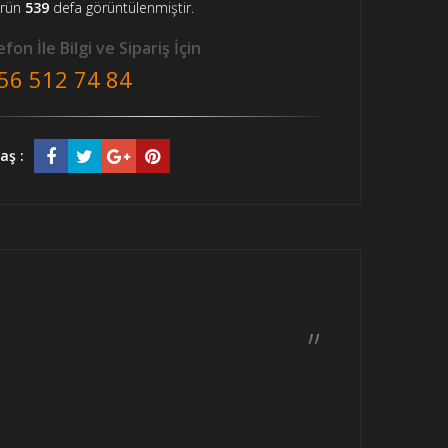
ürün
539
defa görüntülenmiştir.
fon İle Bilgi ve Sipariş İçin
56 512 74 84
aş :