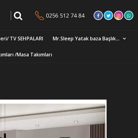
0256 512 74 84
eri/ TV SEHPALARI
Mr.Sleep Yatak baza Başlık...
mları /Masa Takımları