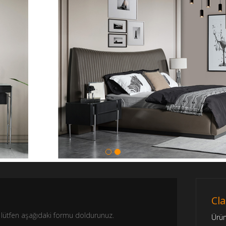
Cla
nız lütfen aşağıdaki formu doldurunuz.
Ürü