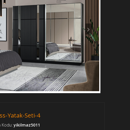
ss-Yatak-Seti-4
n Kodu:
yikilmaz5011