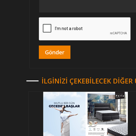
İLGINIZI ÇEKEBILECEK DIĞE