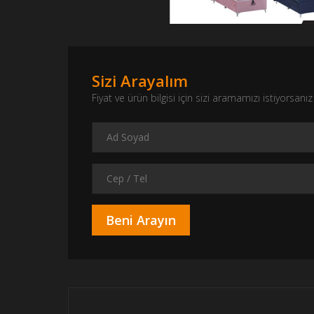
Sizi Arayalım
Fiyat ve ürün bilgisi için sizi aramamızı istiyorsa