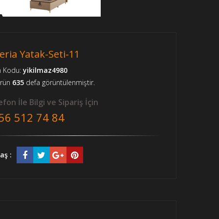
eria Yatak-Seti-11
n Kodu:
yikilmaz4980
ürün
635
defa görüntülenmiştir.
fon İle Bilgi ve Sipariş İçin
56 512 74 84
aş :