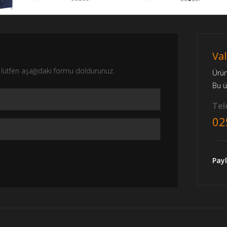
Val
nız lütfen aşağıdaki formu doldurunuz.
Ürü
Bu 
Tele
02
Payl