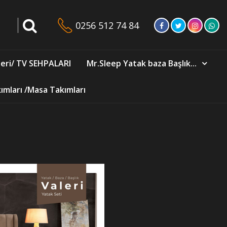
0256 512 74 84
eri/ TV SEHPALARI
Mr.Sleep Yatak baza Başlık...
mları /Masa Takımları