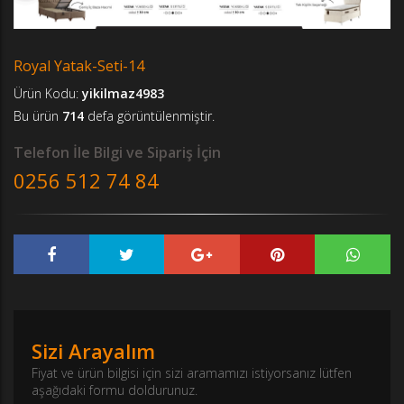
Royal Yatak-Seti-14
Ürün Kodu:
yikilmaz4983
Bu ürün
714
defa görüntülenmiştir.
Telefon İle Bilgi ve Sipariş İçin
0256 512 74 84
Sizi Arayalım
Fiyat ve ürün bilgisi için sizi aramamızı istiyorsanız lütfen
aşağıdaki formu doldurunuz.