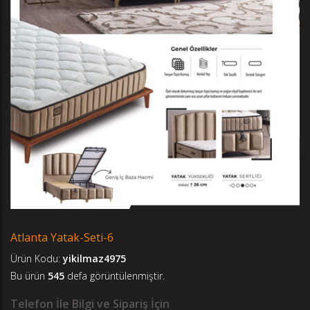
Atlanta Yatak-Seti-6
Ürün Kodu:
yikilmaz4975
Bu ürün
545
defa görüntülenmiştir.
Telefon İle Bilgi ve Sipariş İçin