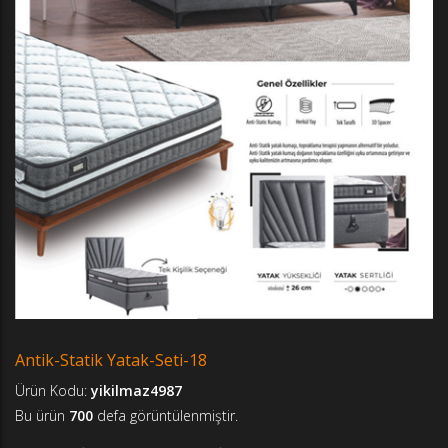
Antik-Statik Yatak-Seti-18
Ürün Kodu:
yikilmaz4987
Bu ürün
700
defa görüntülenmiştir.