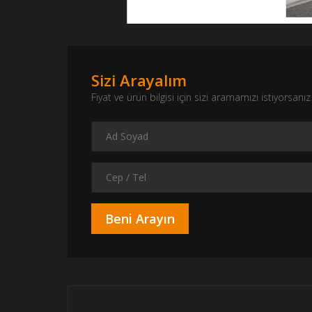
Sizi Arayalım
Fiyat ve ürün bilgisi için sizi aramamızı istiyorsa