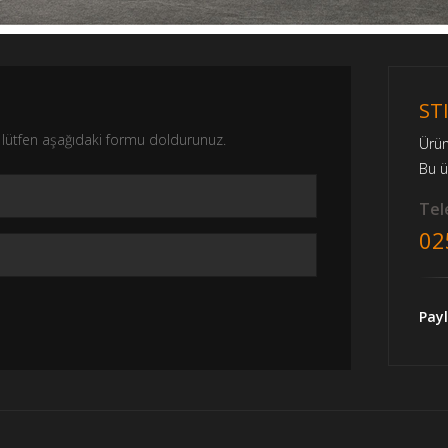
ST
nız lütfen aşağıdaki formu doldurunuz.
Ürü
Bu 
Tele
02
Payl