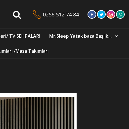
0256 512 74 84
eri/ TV SEHPALARI
Mr.Sleep Yatak baza Başlık...
mları /Masa Takımları