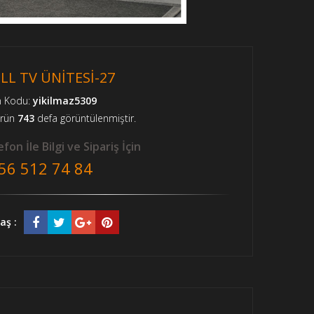
ILL TV ÜNİTESİ-27
n Kodu:
yikilmaz5309
ürün
743
defa görüntülenmiştir.
fon İle Bilgi ve Sipariş İçin
56 512 74 84
aş :