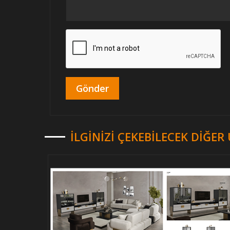
İLGINIZI ÇEKEBILECEK DIĞE