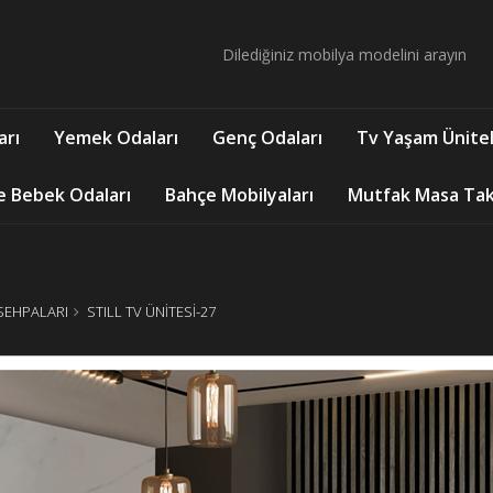
arı
Yemek Odaları
Genç Odaları
Tv Yaşam Ünitel
e Bebek Odaları
Bahçe Mobilyaları
Mutfak Masa Takı
 SEHPALARI
STILL TV ÜNİTESİ-27