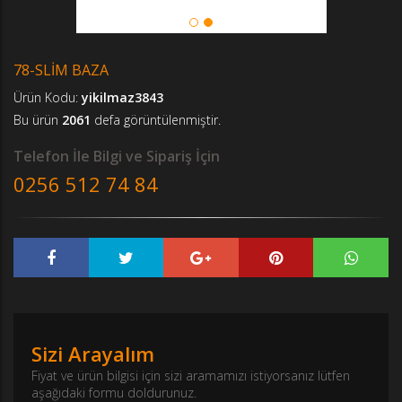
78-SLİM BAZA
Ürün Kodu:
yikilmaz3843
Bu ürün
2061
defa görüntülenmiştir.
Telefon İle Bilgi ve Sipariş İçin
0256 512 74 84
Sizi Arayalım
Fiyat ve ürün bilgisi için sizi aramamızı istiyorsanız lütfen
aşağıdaki formu doldurunuz.