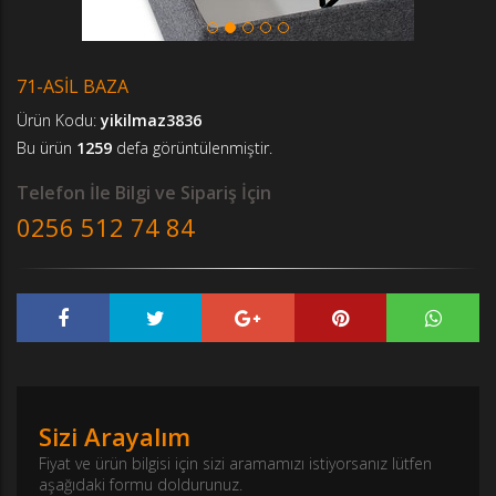
71-ASİL BAZA
Ürün Kodu:
yikilmaz3836
Bu ürün
1259
defa görüntülenmiştir.
Telefon İle Bilgi ve Sipariş İçin
0256 512 74 84
Sizi Arayalım
Fiyat ve ürün bilgisi için sizi aramamızı istiyorsanız lütfen
aşağıdaki formu doldurunuz.