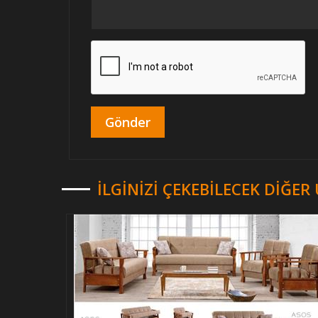
İLGINIZI ÇEKEBILECEK DIĞE