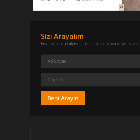
Sizi Arayalım
Fiyat ve ürün bilgisi için sizi aramamızı istiyorsa