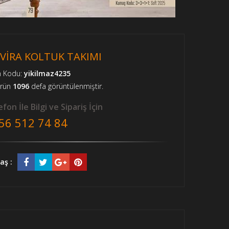
-VİRA KOLTUK TAKIMI
n Kodu:
yikilmaz4235
ürün
1096
defa görüntülenmiştir.
fon İle Bilgi ve Sipariş İçin
56 512 74 84
aş :