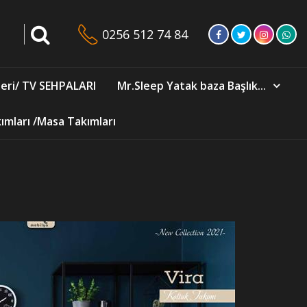
0256 512 74 84
eri/ TV SEHPALARI
Mr.Sleep Yatak baza Başlık...
mları /Masa Takımları