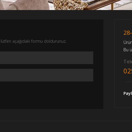
28
nız lütfen aşağıdaki formu doldurunuz.
Ürü
Bu 
Tele
02
Payl