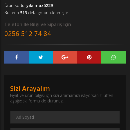
Ürün Kodu:
yikilmaz5229
Bu ürün
513
defa görüntülenmiştir.
Telefon İle Bilgi ve Sipariş İçin
0256 512 74 84
Sizi Arayalım
Fiyat ve ürün bilgisi için sizi aramamızı istiyorsanız lütfen
aşağıdaki formu doldurunuz.