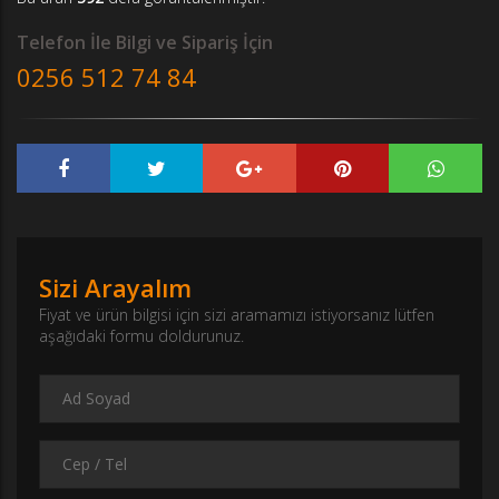
Telefon İle Bilgi ve Sipariş İçin
0256 512 74 84
Sizi Arayalım
Fiyat ve ürün bilgisi için sizi aramamızı istiyorsanız lütfen
aşağıdaki formu doldurunuz.