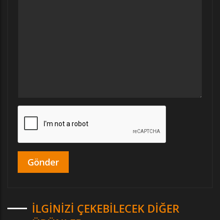
İLGINIZI ÇEKEBILECEK DIĞER