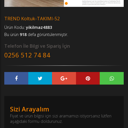
TREND Koltuk-TAKIMI-52
Ürün Kodu:
yikilmaz4883
Bu ürün
918
defa görüntülenmiştir.
Telefon İle Bilgi ve Sipariş İçin
0256 512 74 84
Sizi Arayalım
Fiyat ve ürün bilgisi için sizi aramamızı istiyorsanız lütfen
aşağıdaki formu doldurunuz.