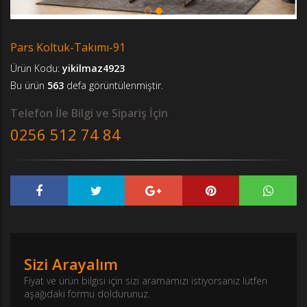
Pars Koltuk-Takımı-91
Ürün Kodu:
yikilmaz4923
Bu ürün
563
defa görüntülenmiştir.
Telefon İle Bilgi ve Sipariş İçin
0256 512 74 84
Sizi Arayalım
Fiyat ve ürün bilgisi için sizi aramamızı istiyorsanız lütfen
aşağıdaki formu doldurunuz.