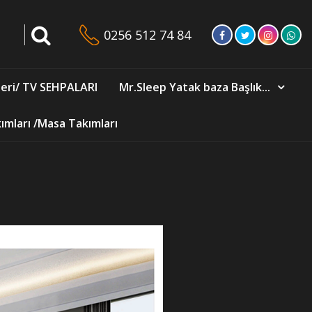
0256 512 74 84
eri/ TV SEHPALARI
Mr.Sleep Yatak baza Başlık...
mları /Masa Takımları