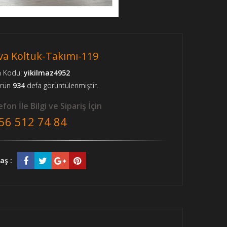
va Koltuk-Takımı-119
n Kodu:
yikilmaz4952
ürün
934
defa görüntülenmiştir.
fon İle Bilgi ve Sipariş İçin
56 512 74 84
aş :