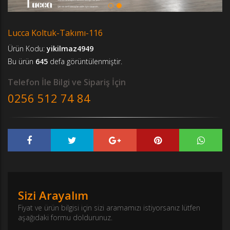
Lucca Koltuk-Takımı-116
Ürün Kodu:
yikilmaz4949
Bu ürün
645
defa görüntülenmiştir.
Telefon İle Bilgi ve Sipariş İçin
0256 512 74 84
Sizi Arayalım
Fiyat ve ürün bilgisi için sizi aramamızı istiyorsanız lütfen
aşağıdaki formu doldurunuz.