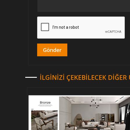
İLGINIZI ÇEKEBILECEK DIĞE