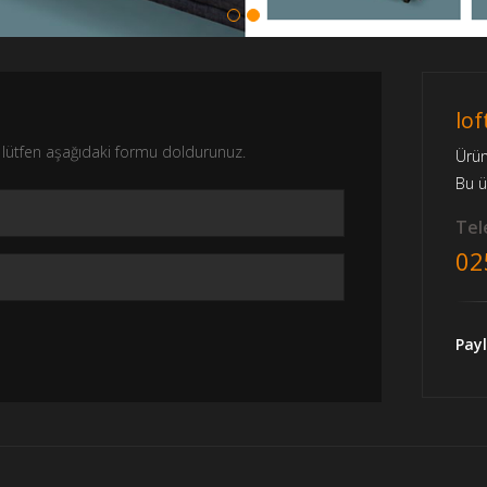
lof
nız lütfen aşağıdaki formu doldurunuz.
Ürü
Bu 
Tele
02
Payl