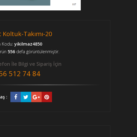
t Koltuk-Takımı-20
n Kodu:
yikilmaz4850
ürün
556
defa görüntülenmiştir.
fon İle Bilgi ve Sipariş İçin
56 512 74 84
aş :