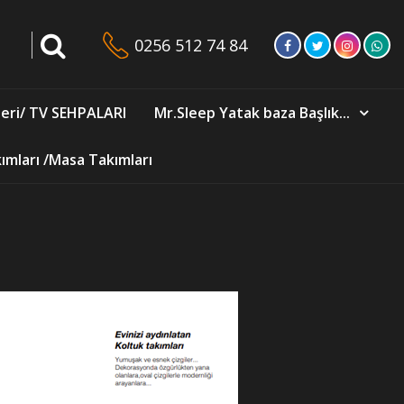
0256 512 74 84
eri/ TV SEHPALARI
Mr.Sleep Yatak baza Başlık...
mları /Masa Takımları