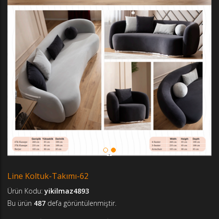
Line Koltuk-Takımı-62
Ürün Kodu:
yikilmaz4893
Bu ürün
487
defa görüntülenmiştir.