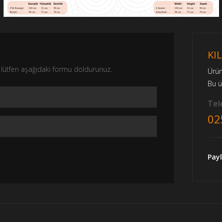
KIL
nız lütfen aşağıdaki formu doldurunuz.
Ürü
Bu 
Tele
02
Payl