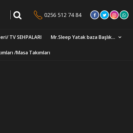
0256 512 74 84
eri/ TV SEHPALARI
Mr.Sleep Yatak baza Başlık...
mları /Masa Takımları