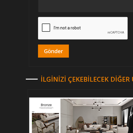
İLGINIZI ÇEKEBILECEK DIĞE