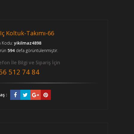
Iç Koltuk-Takımı-66
n Kodu:
yikilmaz4898
ürün
594
defa görüntülenmiştir.
fon İle Bilgi ve Sipariş İçin
56 512 74 84
aş :