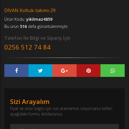
DİVAN Koltuk-takımı-29
Ürün Kodu:
yikilmaz4859
Bu ürün
516
defa görüntülenmiştir.
Telefon İle Bilgi ve Sipariş İçin
0256 512 74 84
Sizi Arayalım
Fiyat ve ürün bilgisi için sizi aramamızı istiyorsanız lütfen
aşağıdaki formu doldurunuz.