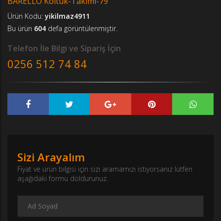
BARELLO Koltuk-Takımı-79
Ürün Kodu:
yikilmaz4911
Bu ürün
604
defa görüntülenmiştir.
Telefon İle Bilgi ve Sipariş İçin
0256 512 74 84
Sizi Arayalım
Fiyat ve ürün bilgisi için sizi aramamızı istiyorsanız lütfen
aşağıdaki formu doldurunuz.