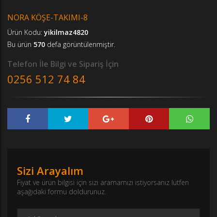
NORA KÖŞE-TAKIMI-8
Ürün Kodu:
yikilmaz4820
Bu ürün
570
defa görüntülenmiştir.
Telefon İle Bilgi ve Sipariş İçin
0256 512 74 84
Sizi Arayalım
Fiyat ve ürün bilgisi için sizi aramamızı istiyorsanız lütfen
aşağıdaki formu doldurunuz.