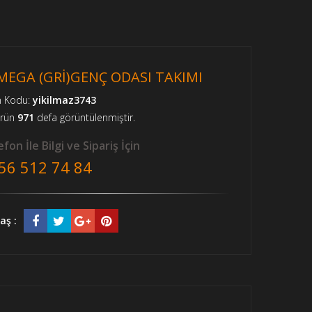
 MEGA (GRİ)GENÇ ODASI TAKIMI
n Kodu:
yikilmaz3743
ürün
971
defa görüntülenmiştir.
fon İle Bilgi ve Sipariş İçin
56 512 74 84
aş :