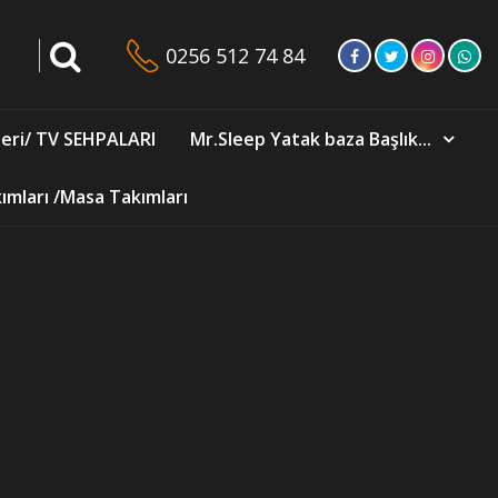
0256 512 74 84
eri/ TV SEHPALARI
Mr.Sleep Yatak baza Başlık...
mları /Masa Takımları