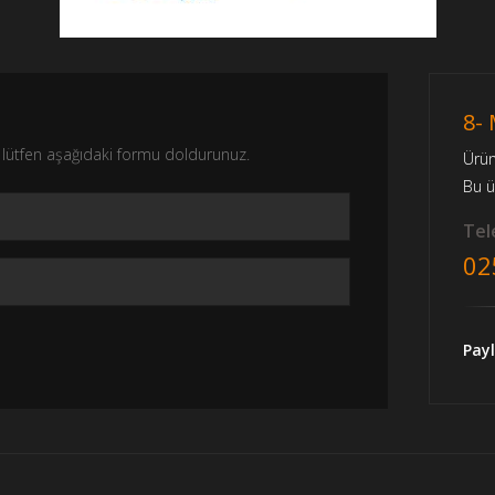
8-
nız lütfen aşağıdaki formu doldurunuz.
Ürü
Bu 
Tele
02
Payl