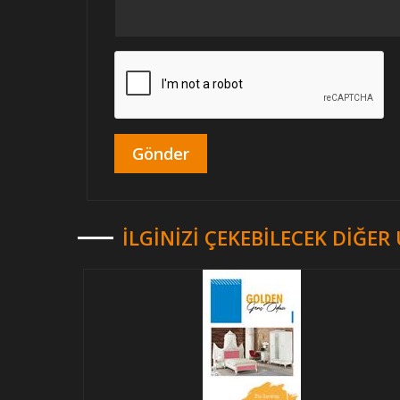
İLGINIZI ÇEKEBILECEK DIĞE