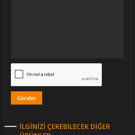
İLGINIZI ÇEKEBILECEK DIĞER