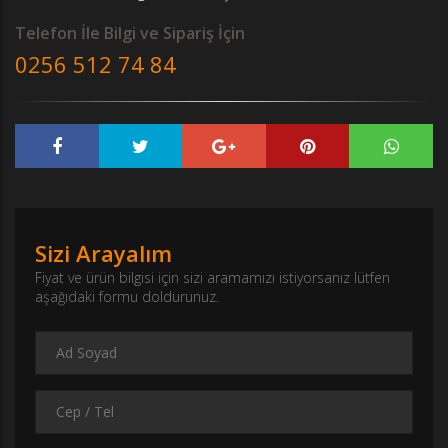
Telefon İle Bilgi ve Sipariş İçin
0256 512 74 84
Sizi Arayalım
Fiyat ve ürün bilgisi için sizi aramamızı istiyorsanız lütfen
aşağıdaki formu doldurunuz.