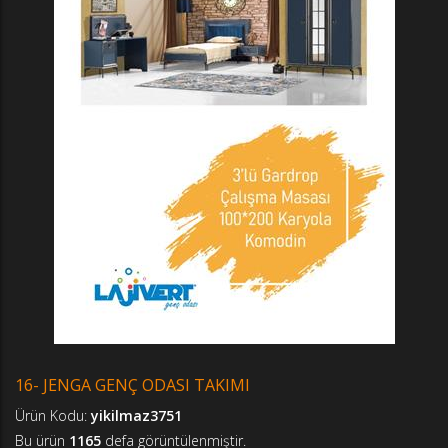
16- JENGA GENÇ ODASI TAKIMI
Ürün Kodu:
yikilmaz3751
Bu ürün
1165
defa görüntülenmiştir.