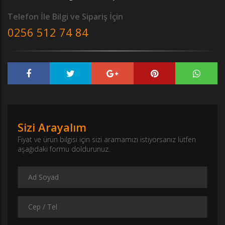
Telefon İle Bilgi ve Sipariş İçin
0256 512 74 84
Sizi Arayalım
Fiyat ve ürün bilgisi için sizi aramamızı istiyorsanız lütfen
aşağıdaki formu doldurunuz.