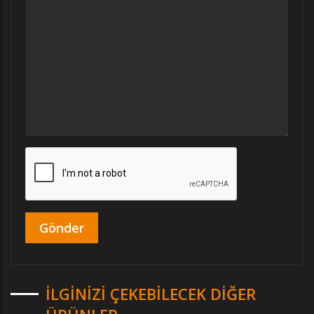
İLGINIZI ÇEKEBILECEK DIĞER