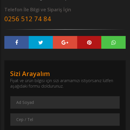
Telefon İle Bilgi ve Sipariş İçin
0256 512 74 84
Sizi Arayalım
Fiyat ve ürün bilgisi için sizi aramamızı istiyorsanız lütfen
aşağıdaki formu doldurunuz.