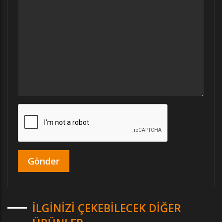
İLGINIZI ÇEKEBILECEK DIĞER