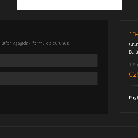
13
nız lütfen aşağıdaki formu doldurunuz.
Ürü
Bu 
Tele
02
Payl