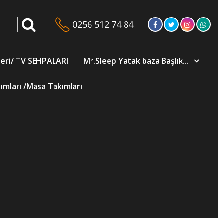
0256 512 74 84
eri/ TV SEHPALARI
Mr.Sleep Yatak baza Başlık...
mları /Masa Takımları