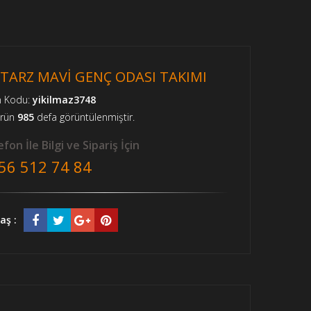
-TARZ MAVİ GENÇ ODASI TAKIMI
n Kodu:
yikilmaz3748
ürün
985
defa görüntülenmiştir.
fon İle Bilgi ve Sipariş İçin
56 512 74 84
aş :