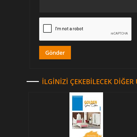
İLGINIZI ÇEKEBILECEK DIĞE