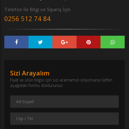
Telefon İle Bilgi ve Sipariş İçin
0256 512 74 84
Sizi Arayalım
Fiyat ve ürün bilgisi için sizi aramamızı istiyorsanız lütfen
aşağıdaki formu doldurunuz.