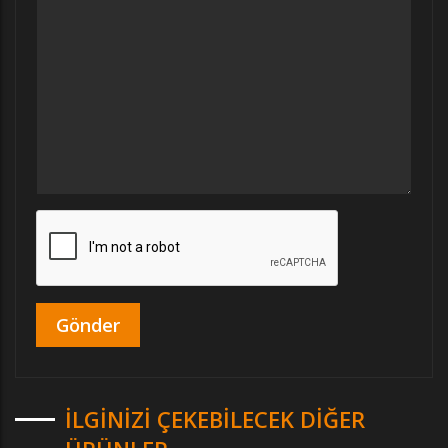
İLGINIZI ÇEKEBILECEK DIĞER