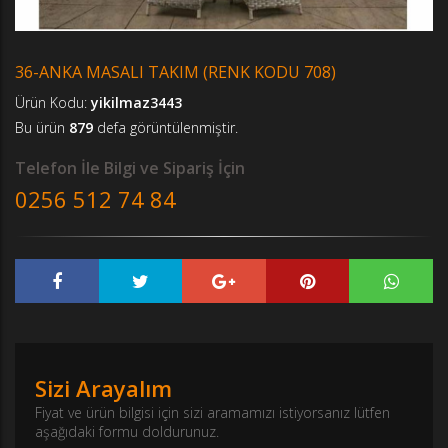
36-ANKA MASALI TAKIM (RENK KODU 708)
Ürün Kodu:
yikilmaz3443
Bu ürün
879
defa görüntülenmiştir.
Telefon İle Bilgi ve Sipariş İçin
0256 512 74 84
Sizi Arayalım
Fiyat ve ürün bilgisi için sizi aramamızı istiyorsanız lütfen
aşağıdaki formu doldurunuz.