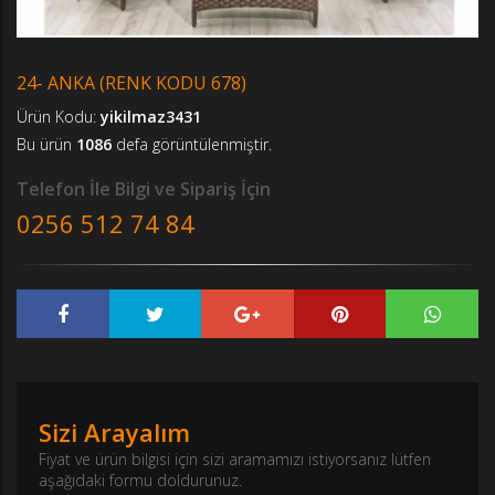
24- ANKA (RENK KODU 678)
Ürün Kodu:
yikilmaz3431
Bu ürün
1086
defa görüntülenmiştir.
Telefon İle Bilgi ve Sipariş İçin
0256 512 74 84
Sizi Arayalım
Fiyat ve ürün bilgisi için sizi aramamızı istiyorsanız lütfen
aşağıdaki formu doldurunuz.