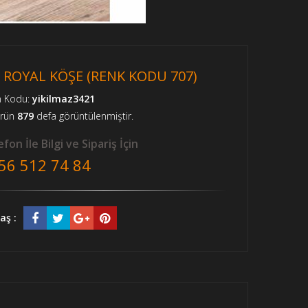
- ROYAL KÖŞE (RENK KODU 707)
n Kodu:
yikilmaz3421
ürün
879
defa görüntülenmiştir.
fon İle Bilgi ve Sipariş İçin
56 512 74 84
aş :