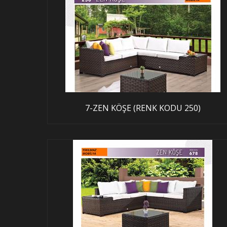
7-ZEN KÖŞE (RENK KODU 250)