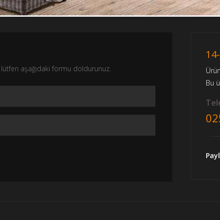
14
nız lütfen aşağıdaki formu doldurunuz.
Ürü
Bu 
Tele
02
Payl