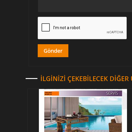
İLGINIZI ÇEKEBILECEK DIĞE