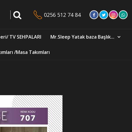
0256 512 74 84
eri/ TV SEHPALARI
Mr.Sleep Yatak baza Başlık...
mları /Masa Takımları