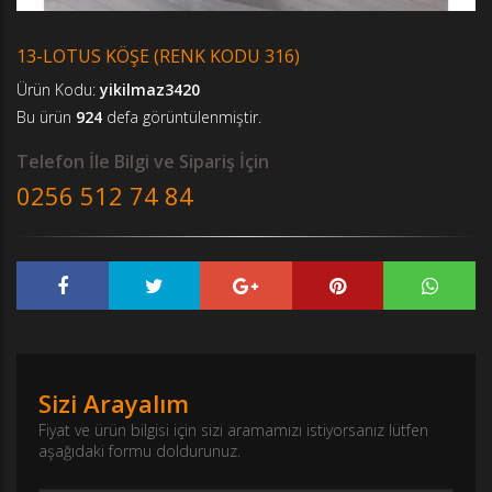
13-LOTUS KÖŞE (RENK KODU 316)
Ürün Kodu:
yikilmaz3420
Bu ürün
924
defa görüntülenmiştir.
Telefon İle Bilgi ve Sipariş İçin
0256 512 74 84
Sizi Arayalım
Fiyat ve ürün bilgisi için sizi aramamızı istiyorsanız lütfen
aşağıdaki formu doldurunuz.