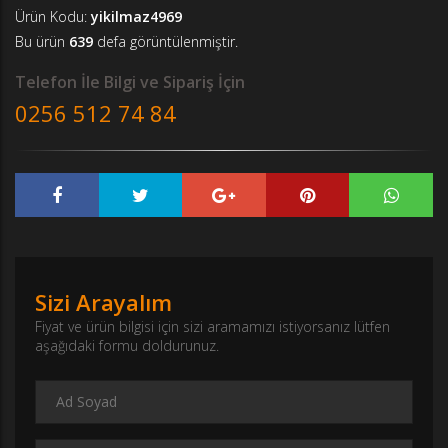
Ürün Kodu:
yikilmaz4969
Bu ürün
639
defa görüntülenmiştir.
Telefon İle Bilgi ve Sipariş İçin
0256 512 74 84
Sizi Arayalım
Fiyat ve ürün bilgisi için sizi aramamızı istiyorsanız lütfen
aşağıdaki formu doldurunuz.